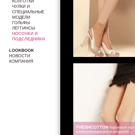
КОЛГОТКИ
ЧУЛКИ И
СПЕЦИАЛЬНЫЕ
МОДЕЛИ
ГОЛЬФЫ
ЛЕГГИНСЫ
НОСОЧКИ И
ПОДСЛЕДНИКИ
LOOKBOOK
НОВОСТИ
КОМПАНИЯ
FRESHCOTTON
Короткие носо
подворачивающейся резинкой ...