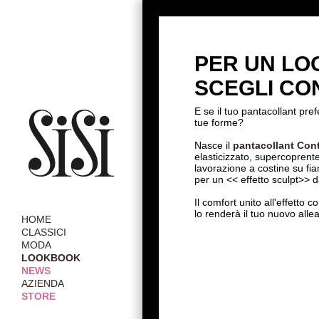
PER UN L
SCEGLI CON
E se il tuo pantacollant pre
tue forme?
Nasce il
pantacollant Cont
elasticizzato, supercoprent
lavorazione a costine su fia
per un << effetto sculpt>> da
Il comfort unito all'effetto 
lo renderà il tuo nuovo allea
HOME
CLASSICI
MODA
LOOKBOOK
NEWS
AZIENDA
STORE