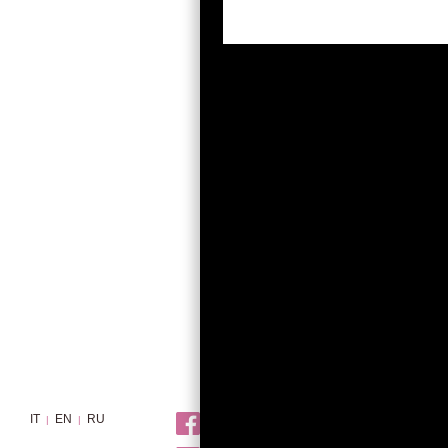
IT
EN
RU
|
|