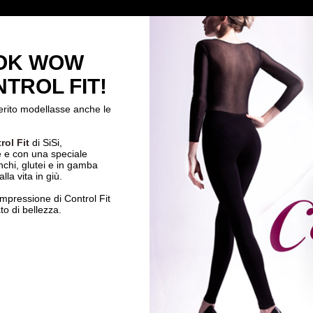
OOK WOW
TROL FIT!
ferito modellasse anche le
rol Fit
di SiSi,
e e con una speciale
nchi, glutei e in gamba
lla vita in giù.
compressione di Control Fit
to di bellezza.