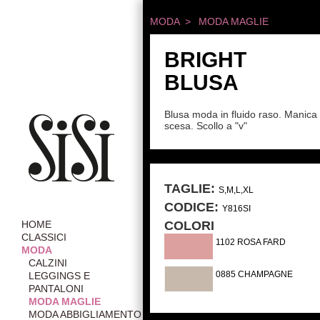
MODA >
MODA MAGLIE
BRIGHT
BLUSA
Blusa moda in fluido raso. Manica
scesa. Scollo a "v"
TAGLIE:
S,M,L,XL
CODICE:
Y816SI
COLORI
HOME
CLASSICI
1102 ROSA FARD
MODA
CALZINI
0885 CHAMPAGNE
LEGGINGS E
PANTALONI
MODA MAGLIE
MODA ABBIGLIAMENTO