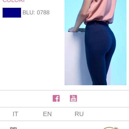
COLORI
BLU: 0788
IT
EN
RU